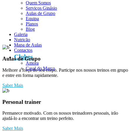
Quem Somos
Serviços Ginásio
Aulas de Grupo
Equipa
Planos
Blog
Galeria
Nutrição
Mapa de Aulas
Contactos
Clubes
Aulas de Grupo
Amora
Casal do Marco
Melhore a força do seu corpo. Participe nos nossos treinos em grupo
e entre em forma rapidamente.
Saber Mais
Personal trainer
Permanece motivado. Com os nossos treinadores pessoais, irão
ajudá-lo a encontrar um treino perfeito.
Saber Mais