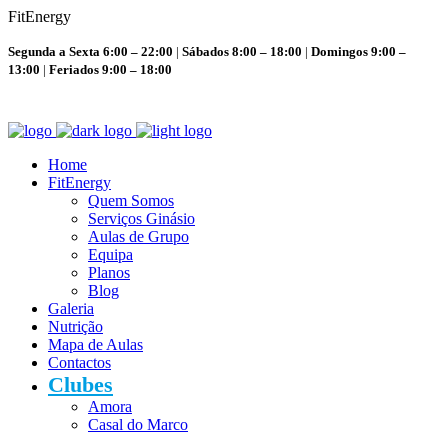
F
i
t
E
n
e
r
g
y
Segunda a Sexta 6:00 – 22:00
|
Sábados 8:00 – 18:00
|
Domingos 9:00 –
13:00
|
Feriados 9:00 – 18:00
Home
FitEnergy
Quem Somos
Serviços Ginásio
Aulas de Grupo
Equipa
Planos
Blog
Galeria
Nutrição
Mapa de Aulas
Contactos
Clubes
Amora
Casal do Marco