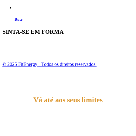
Rute
SINTA-SE EM FORMA
© 2025 FitEnergy - Todos os direitos reservados.
Vá até aos seus limites
Treine com os melhores especialistas. Escolha o espaço que melhor o pode
servir.