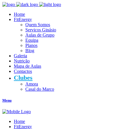
Home
FitEnergy
Quem Somos
Serviços Ginásio
Aulas de Grupo
Equipa
Planos
Blog
Galeria
Nutrição
Mapa de Aulas
Contactos
Clubes
Amora
Casal do Marco
Menu
Home
FitEnergy